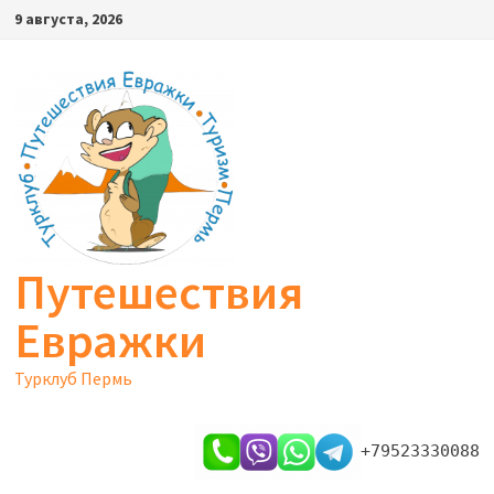
Перейти
9 августа, 2026
к
содержимому
Путешествия
Евражки
Турклуб Пермь
+79523330088