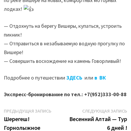
по реке Вишере на новых, комфортных моторных
лодках!
— Отдохнуть на берегу Вишеры, купаться, устроить
пикник!
— Отправиться в незабываемую водную прогулку по
Вишере!
— Совершить восхождение на камень Говорливый!
Подробнее о путешествии
ЗДЕСЬ
или
в ВК
Экспресс-бронирование по тел.: +7(952)333-00-88
Навигация
Предыдущая
С
ПРЕДЫДУЩАЯ ЗАПИСЬ
СЛЕДУЮЩАЯ ЗАПИСЬ
запись:
з
Шерегеш!
Весенний Алтай — Тур
по
Горнолыжное
6 дней !