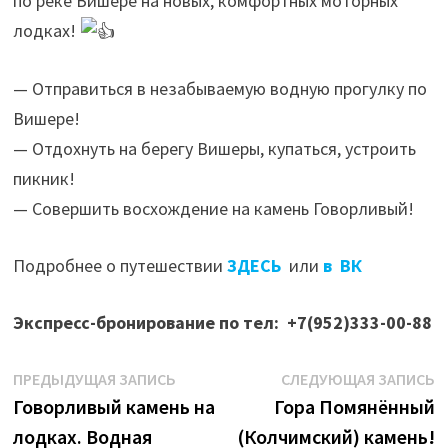
по реке Вишере на новых, комфортных моторных
лодках!
— Отправиться в незабываемую водную прогулку по
Вишере!
— Отдохнуть на берегу Вишеры, купаться, устроить
пикник!
— Совершить восхождение на камень Говорливый!
Подробнее о путешествии
ЗДЕСЬ
или
в ВК
Экспресс-бронирование по тел: +7(952)333-00-88
Навигация
Предыдущая
С
ПРЕДЫДУЩАЯ ЗАПИСЬ
СЛЕДУЮЩАЯ ЗАПИСЬ
запись:
з
Говорливый камень на
Гора Помянённый
по
лодках. Водная
(Колчимский) камень!