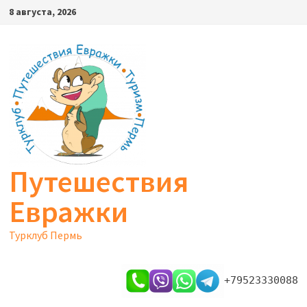
Перейти
8 августа, 2026
к
содержимому
Путешествия
Евражки
Турклуб Пермь
+79523330088