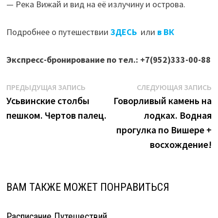
— Река Вижай и вид на её излучину и острова.
Подробнее о путешествии
ЗДЕСЬ
или
в ВК
Экспресс-бронирование по тел.: +7(952)333-00-88
Навигация
Предыдущая
С
ПРЕДЫДУЩАЯ ЗАПИСЬ
СЛЕДУЮЩАЯ ЗАПИСЬ
запись:
з
Усьвинские столбы
Говорливый камень на
по
пешком. Чертов палец.
лодках. Водная
записям
прогулка по Вишере +
восхождение!
ВАМ ТАКЖЕ МОЖЕТ ПОНРАВИТЬСЯ
Расписание Путешествий