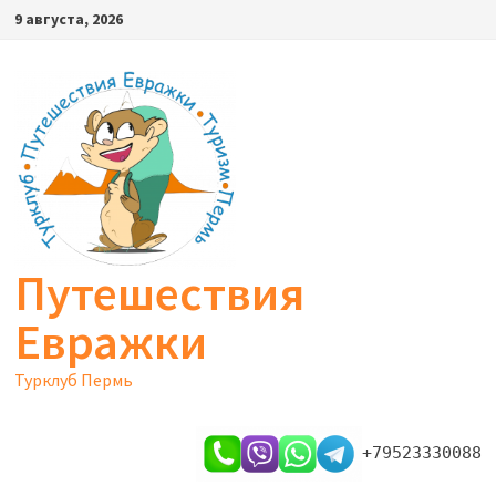
Перейти
9 августа, 2026
к
содержимому
Путешествия
Евражки
Турклуб Пермь
+79523330088