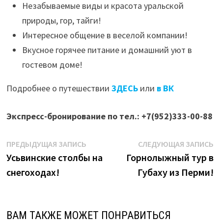
Незабываемые виды и красота уральской
природы, гор, тайги!
Интересное общение в веселой компании!
Вкусное горячее питание и домашний уют в
гостевом доме!
Подробнее о путешествии
ЗДЕСЬ
или
в ВК
Экспресс-бронирование по тел.: +7(952)333-00-88
Навигация
Предыдущая
С
ПРЕДЫДУЩАЯ ЗАПИСЬ
СЛЕДУЮЩАЯ ЗАПИСЬ
запись:
з
Усьвинские столбы на
Горнолыжный тур в
по
снегоходах!
Губаху из Перми!
записям
ВАМ ТАКЖЕ МОЖЕТ ПОНРАВИТЬСЯ