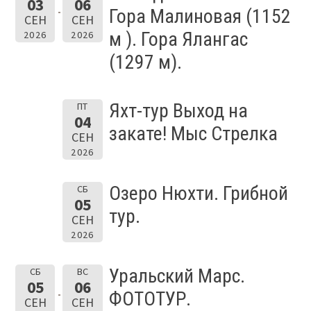
03
06
Гора Малиновая (1152
СЕН
СЕН
м ). Гора Ялангас
2026
2026
(1297 м).
Яхт-тур Выход на
ПТ
04
закате! Мыс Стрелка
СЕН
2026
Озеро Нюхти. Грибной
СБ
05
тур.
СЕН
2026
Уральский Марс.
СБ
ВС
05
06
ФОТОТУР.
СЕН
СЕН