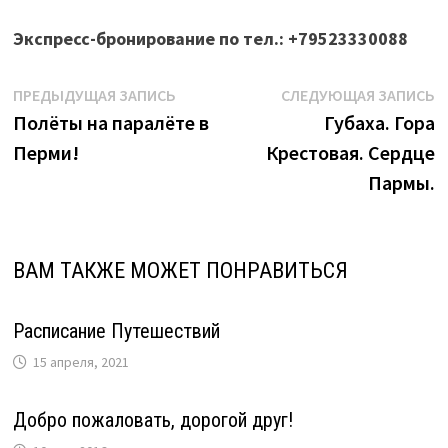
Экспресс-бронирование по тел.: +79523330088
Навигация
Предыдущая
С
ПРЕДЫДУЩАЯ ЗАПИСЬ
СЛЕДУЮЩАЯ ЗАПИСЬ
запись:
з
Полёты на паралёте в
Губаха. Гора
по
Перми!
Крестовая. Сердце
записям
Пармы.
ВАМ ТАКЖЕ МОЖЕТ ПОНРАВИТЬСЯ
Расписание Путешествий
15 апреля, 2021
Добро пожаловать, дорогой друг!