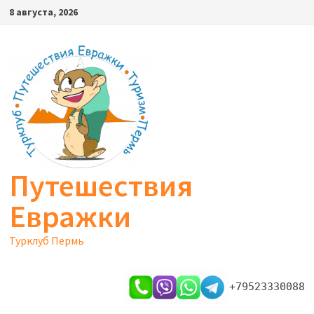
Перейти
8 августа, 2026
к
содержимому
Путешествия
Евражки
Турклуб Пермь
+79523330088