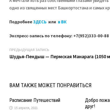
А мечтали хоть раз собственными глазами увидет
одно из священных мест Башкортостана и самых к
Подробнее
ЗДЕСЬ
или
в ВК
Экспресс-запись
по телефону: +7(952)333-00-88
Навигация
Предыдущая
ПРЕДЫДУЩАЯ ЗАПИСЬ
запись:
Шудья-Пендыш — Пермская Манарага (1050 м
по
записям
ВАМ ТАКЖЕ МОЖЕТ ПОНРАВИТЬСЯ
Расписание Путешествий
Добро пожа
друг!
15 апреля, 2021