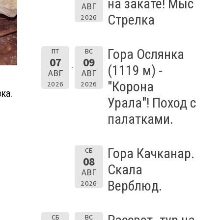
на закате! Мыс
АВГ
Стрелка
2026
Гора Ослянка
ПТ
ВС
07
09
(1119 м) -
АВГ
АВГ
"Корона
2026
2026
ка.
Урала"! Поход с
палатками.
Гора Качканар.
СБ
08
Скала
АВГ
Верблюд.
2026
СБ
ВС