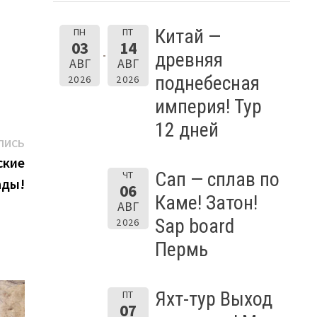
Китай —
ПН
ПТ
03
14
древняя
АВГ
АВГ
поднебесная
2026
2026
империя! Тур
12 дней
Следующая
ПИСЬ
запись:
ские
Сап — сплав по
ЧТ
ады!
06
Каме! Затон!
АВГ
Sap board
2026
Пермь
Яхт-тур Выход
ПТ
07