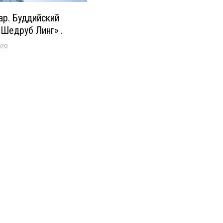
ар. Буддийский
Шедруб Линг» .
020