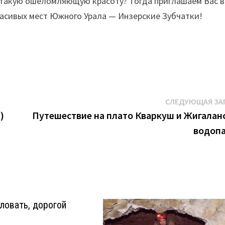
ь такую ошеломляющую красоту? Тогда приглашаем Вас в
расивых мест Южного Урала — Инзерские Зубчатки!
СЛЕДУЮЩАЯ ЗА
)
Путешествие на плато Кваркуш и Жигалан
водоп
ловать, дорогой