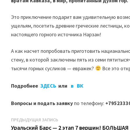
вратам Кавказа, в мир, пропитанный духом гор.
Это приключение подарит вам удивительную возмо
ущельям, посетить древние греческие лестницы, ко
настоящего горного источника Нарзан!
А как насчет попробовать приготовить нацианаль
стену, в которой заключены пять из cеми пятитыс
тысячи горных сусликов — евражек?
Все это отк
Подробнее
ЗДЕСЬ
или
в ВК
Вопросы и подать заявку
по телефону:
+7952333
Навигация
Предыдущая
ПРЕДЫДУЩАЯ ЗАПИСЬ
запись:
Уральский Барс — 2 этап 7 вершин! БОЛЬШАЯ