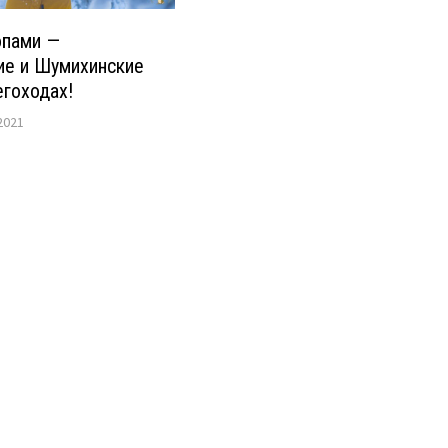
опами —
ие и Шумихинские
егоходах!
2021