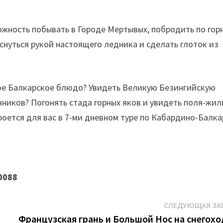
жность побывать в Городе Мертывых, побродить по гор
снуться рукой настоящего ледника и сделать глоток из
ное Балкарское блюдо? Увидеть Великую Безингийскую
ячников? Погонять стада горных яков и увидеть поля-жи
роется для вас в 7-ми дневном туре по Кабардино-Балка
0088
СЛЕДУЮЩАЯ ЗА
Французская грань и Большой Нос на снегохо