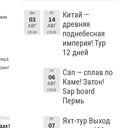
Китай —
ПН
ПТ
ным
03
14
древняя
АВГ
АВГ
поднебесная
2026
2026
империя! Тур
12 дней
лища
рии!
Сап — сплав по
ЧТ
06
Каме! Затон!
АВГ
Sap board
2026
Пермь
Следующая
ПИСЬ
Яхт-тур Выход
ПТ
07
запись:
дах!