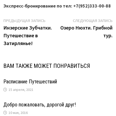
Экспресс-бронирование по тел: +7(952)333-00-88
Навигация
Предыдущая
С
ПРЕДЫДУЩАЯ ЗАПИСЬ
СЛЕДУЮЩАЯ ЗАПИСЬ
запись:
з
Инзерские Зубчатки.
Озеро Нюхти. Грибной
по
Путешествие в
тур.
записям
Затирлянье!
ВАМ ТАКЖЕ МОЖЕТ ПОНРАВИТЬСЯ
Расписание Путешествий
15 апреля, 2021
Добро пожаловать, дорогой друг!
10 мая, 2016