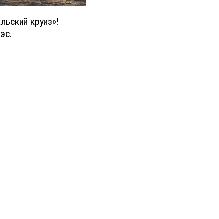
альский круиз»!
эс.
1