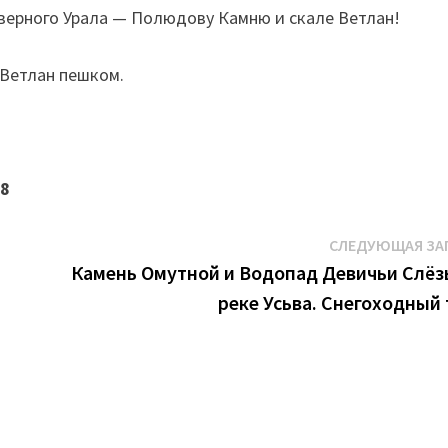
верного Урала — Полюдову Камню и скале Ветлан!
 Ветлан пешком.
88
СЛЕДУЮЩАЯ ЗА
Камень Омутной и Водопад Девичьи Слёз
реке Усьва. Снегоходный 