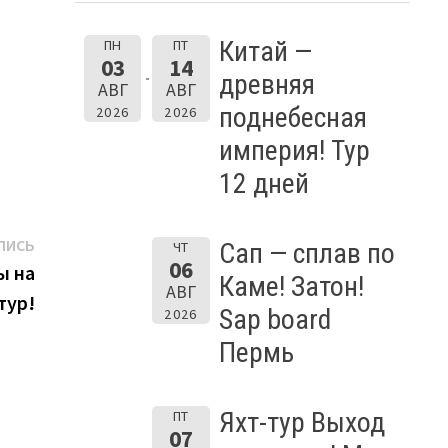
Китай —
ПН
ПТ
03
14
древняя
АВГ
АВГ
поднебесная
2026
2026
империя! Тур
12 дней
Следующая
ПИСЬ
Сап — сплав по
ЧТ
06
запись:
ы на
Каме! Затон!
АВГ
тур!
Sap board
2026
Пермь
Яхт-тур Выход
ПТ
07