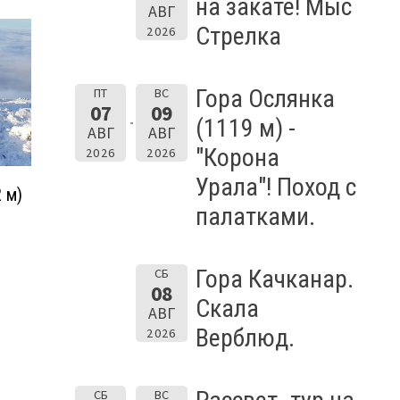
на закате! Мыс
АВГ
Стрелка
2026
Гора Ослянка
ПТ
ВС
07
09
(1119 м) -
АВГ
АВГ
"Корона
2026
2026
Урала"! Поход с
 м)
палатками.
Гора Качканар.
СБ
08
Скала
АВГ
Верблюд.
2026
СБ
ВС