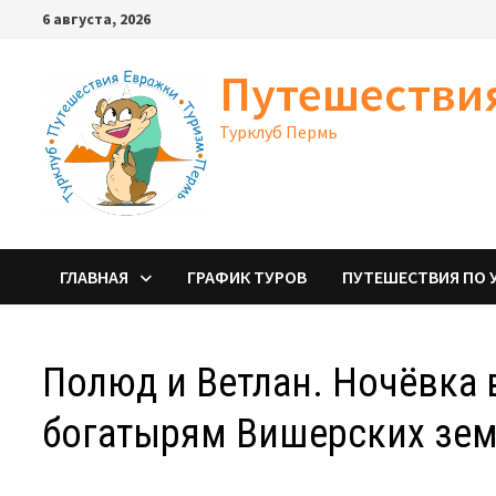
Перейти
6 августа, 2026
к
содержимому
Путешестви
Турклуб Пермь
ГЛАВНАЯ
ГРАФИК ТУРОВ
ПУТЕШЕСТВИЯ ПО 
Полюд и Ветлан. Ночёвка 
богатырям Вишерских зем