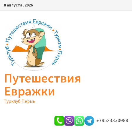
Перейти
8 августа, 2026
к
содержимому
Путешествия
Евражки
Турклуб Пермь
+79523330088