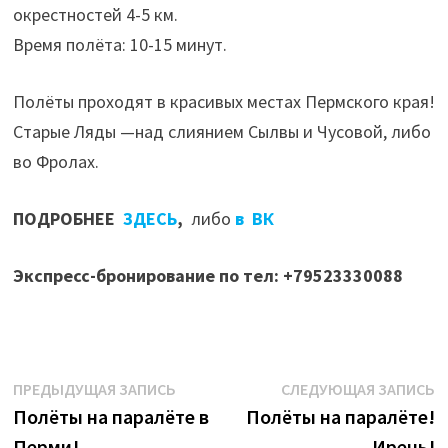
окрестностей 4-5 км.
Время полёта: 10-15 минут.
Полёты проходят в красивых местах Пермского края!
Старые Ляды —над слиянием Сылвы и Чусовой, либо
во Фролах.
ПОДРОБНЕЕ
ЗДЕСЬ
,
либо
в ВК
Экспресс-бронирование по тел: +79523330088
Навигация
Предыдущая
С
ПРЕДЫДУЩАЯ ЗАПИСЬ
СЛЕДУЮЩАЯ ЗАПИСЬ
запись:
з
Полёты на паралёте в
Полёты на паралёте!
по
Перми!
Ирень!