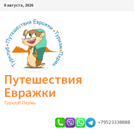
Перейти
8 августа, 2026
к
содержимому
Путешествия
Евражки
Турклуб Пермь
+79523330088