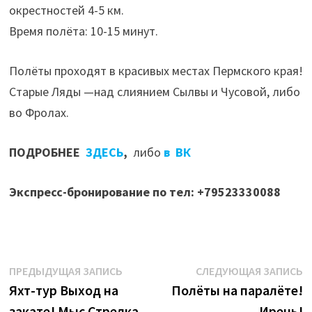
окрестностей 4-5 км.
Время полёта: 10-15 минут.
Полёты проходят в красивых местах Пермского края!
Старые Ляды —над слиянием Сылвы и Чусовой, либо
во Фролах.
ПОДРОБНЕЕ
ЗДЕСЬ
,
либо
в ВК
Экспресс-бронирование по тел: +79523330088
Навигация
Предыдущая
С
ПРЕДЫДУЩАЯ ЗАПИСЬ
СЛЕДУЮЩАЯ ЗАПИСЬ
запись:
з
Яхт-тур Выход на
Полёты на паралёте!
по
закате! Мыс Стрелка
Ирень!