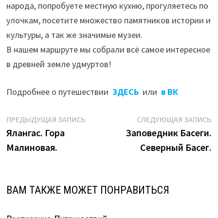
народа, попробуете местную кухню, прогуляетесь по
улочкам, посетите множество памятников истории и
культуры, а так же значимые музеи.
В нашем маршруте мы собрали всё самое интересное
в древней земле удмуртов!
Подробнее о путешествии
ЗДЕСЬ
или
в ВК
Навигация
Предыдущая
С
ПРЕДЫДУЩАЯ ЗАПИСЬ
СЛЕДУЮЩАЯ ЗАПИСЬ
запись:
з
Ялангас. Гора
Заповедник Басеги.
по
Малиновая.
Северный Басег.
записям
ВАМ ТАКЖЕ МОЖЕТ ПОНРАВИТЬСЯ