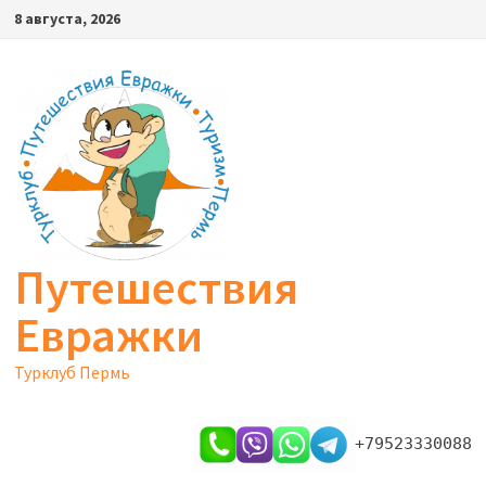
Перейти
8 августа, 2026
к
содержимому
Путешествия
Евражки
Турклуб Пермь
+79523330088