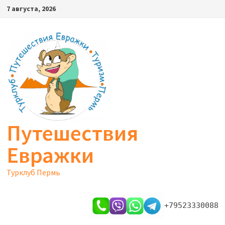
Перейти
7 августа, 2026
к
содержимому
Путешествия
Евражки
Турклуб Пермь
+79523330088