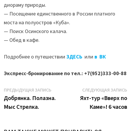
диораму природы.
— Посещение единственного в России платного
моста на полуостров «Куба».
— Поиск Осинского калача.
— Обед в кафе.
Подробнее о путешествии
ЗДЕСЬ
или
в ВК
Экспресс-бронирование по тел.: +7(952)333-00-88
Навигация
Предыдущая
С
ПРЕДЫДУЩАЯ ЗАПИСЬ
СЛЕДУЮЩАЯ ЗАПИСЬ
запись:
з
Добрянка. Полазна.
Яхт-тур «Вверх по
по
Мыс Стрелка.
Каме»! 6 часов
записям