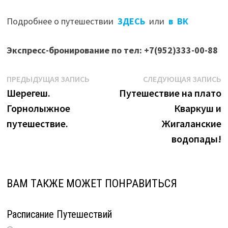
Подробнее о путешествии
ЗДЕСЬ
или
в ВК
Экспресс-бронирование по тел: +7(952)333-00-88
Навигация
Предыдущая
С
ПРЕДЫДУЩАЯ ЗАПИСЬ
СЛЕДУЮЩАЯ ЗАПИСЬ
запись:
з
Шерегеш.
Путешествие на плато
по
Горнолыжное
Кваркуш и
записям
путешествие.
Жигаланские
водопады!
ВАМ ТАКЖЕ МОЖЕТ ПОНРАВИТЬСЯ
Расписание Путешествий