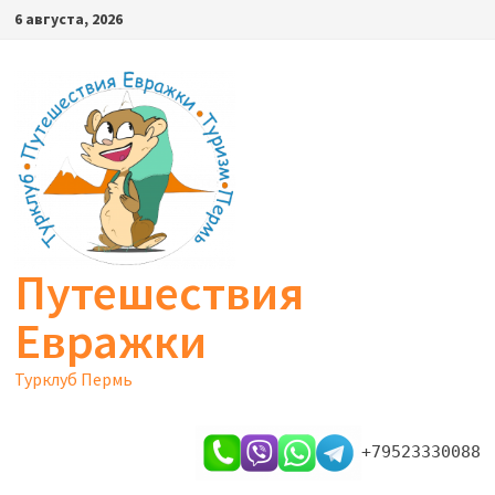
Перейти
6 августа, 2026
к
содержимому
Путешествия
Евражки
Турклуб Пермь
+79523330088