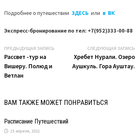
Подробнее о путешествии
ЗДЕСЬ
или
в ВК
Экспресс-бронирование по тел: +7(952)333-00-88
Навигация
Предыдущая
С
ПРЕДЫДУЩАЯ ЗАПИСЬ
СЛЕДУЮЩАЯ ЗАПИСЬ
запись:
з
Рассвет -тур на
Хребет Нурали. Озеро
по
Вишеру. Полюд и
Аушкуль. Гора Ауштау.
записям
Ветлан
ВАМ ТАКЖЕ МОЖЕТ ПОНРАВИТЬСЯ
Расписание Путешествий
15 апреля, 2021