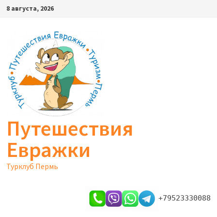
Перейти
8 августа, 2026
к
содержимому
Путешествия
Евражки
Турклуб Пермь
+79523330088