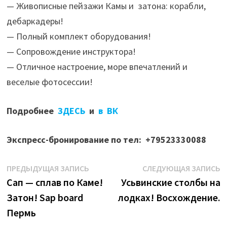
— Живописные пейзажи Камы и затона: корабли,
дебаркадеры!
— Полный комплект оборудования!
— Сопровождение инструктора!
— Отличное настроение, море впечатлений и
веселые фотосессии!
Подробнее
ЗДЕСЬ
и
в ВК
Экспресс-бронирование по тел: +79523330088
Навигация
Предыдущая
С
ПРЕДЫДУЩАЯ ЗАПИСЬ
СЛЕДУЮЩАЯ ЗАПИСЬ
запись:
з
Сап — сплав по Каме!
Усьвинские столбы на
по
Затон! Sap board
лодках! Восхождение.
записям
Пермь