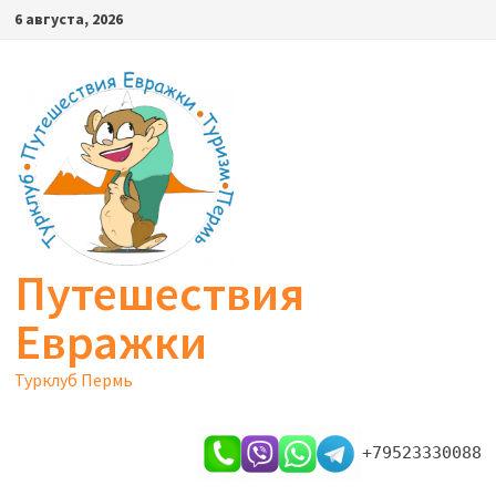
Перейти
6 августа, 2026
к
содержимому
Путешествия
Евражки
Турклуб Пермь
+79523330088