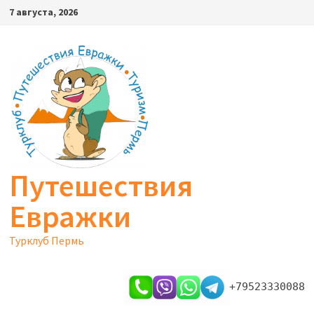
Перейти
7 августа, 2026
к
содержимому
Путешествия
Евражки
Турклуб Пермь
+79523330088