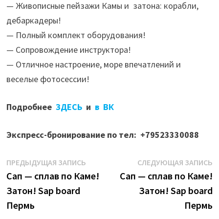
— Живописные пейзажи Камы и затона: корабли,
дебаркадеры!
— Полный комплект оборудования!
— Сопровождение инструктора!
— Отличное настроение, море впечатлений и
веселые фотосессии!
Подробнее
ЗДЕСЬ
и
в ВК
Экспресс-бронирование по тел: +79523330088
Навигация
Предыдущая
С
ПРЕДЫДУЩАЯ ЗАПИСЬ
СЛЕДУЮЩАЯ ЗАПИСЬ
запись:
з
Сап — сплав по Каме!
Сап — сплав по Каме!
по
Затон! Sap board
Затон! Sap board
записям
Пермь
Пермь