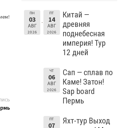
Китай —
ПН
ПТ
ием!
03
14
древняя
АВГ
АВГ
поднебесная
2026
2026
империя! Тур
12 дней
Сап — сплав по
ЧТ
06
Каме! Затон!
АВГ
Sap board
2026
Следующая
Пермь
ПИСЬ
запись:
ермь
Яхт-тур Выход
ПТ
07