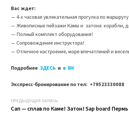
Вас ждет:
— 4-х часовая увлекательная прогулка по маршрут
— Живописные пейзажи Камы и затона: корабли, 
— Полный комплект оборудования!
— Сопровождение инструктора!
— Отличное настроение, море впечатлений и весел
Подробнее
ЗДЕСЬ
и
в ВК
Экспресс-бронирование по тел: +79523330088
Навигация
Предыдущая
ПРЕДЫДУЩАЯ ЗАПИСЬ
запись:
Сап — сплав по Каме! Затон! Sap board Пермь
по
записям