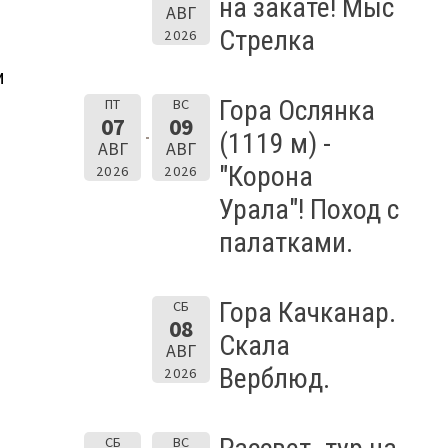
на закате! Мыс
АВГ
Стрелка
2026
и
Гора Ослянка
ПТ
ВС
07
09
(1119 м) -
АВГ
АВГ
"Корона
2026
2026
Урала"! Поход с
палатками.
Гора Качканар.
СБ
08
Скала
АВГ
Верблюд.
2026
СБ
ВС