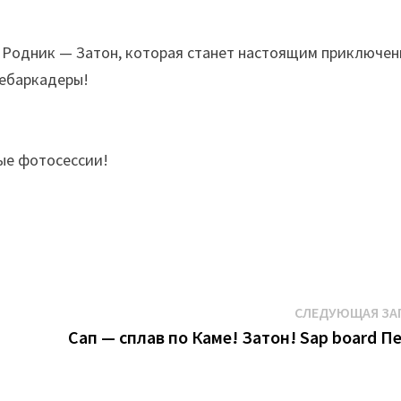
у Родник — Затон, которая станет настоящим приключен
дебаркадеры!
ые фотосессии!
СЛЕДУЮЩАЯ ЗА
Сап — сплав по Каме! Затон! Sap board П