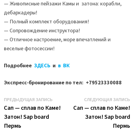
— Живописные пейзажи Камы и затона: корабли,
дебаркадеры!
— Полный комплект оборудования!
— Сопровождение инструктора!
— Отличное настроение, море впечатлений и
веселые фотосессии!
Подробнее
ЗДЕСЬ
и
в ВК
Экспресс-бронирование по тел: +79523330088
Навигация
Предыдущая
С
ПРЕДЫДУЩАЯ ЗАПИСЬ
СЛЕДУЮЩАЯ ЗАПИСЬ
запись:
з
Сап — сплав по Каме!
Сап — сплав по Каме!
по
Затон! Sap board
Затон! Sap board
записям
Пермь
Пермь