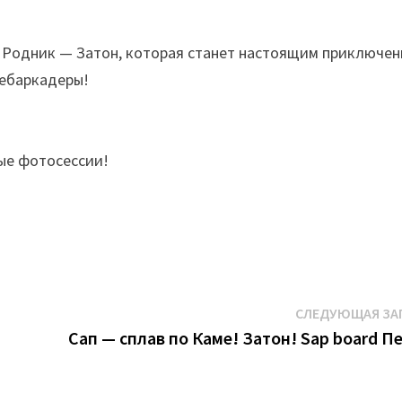
у Родник — Затон, которая станет настоящим приключен
дебаркадеры!
ые фотосессии!
СЛЕДУЮЩАЯ ЗА
Сап — сплав по Каме! Затон! Sap board П