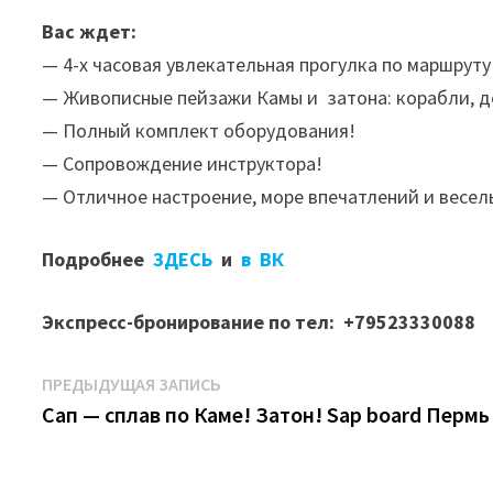
Вас ждет:
— 4-х часовая увлекательная прогулка по маршрут
— Живописные пейзажи Камы и затона: корабли, 
— Полный комплект оборудования!
— Сопровождение инструктора!
— Отличное настроение, море впечатлений и весел
Подробнее
ЗДЕСЬ
и
в ВК
Экспресс-бронирование по тел: +79523330088
Навигация
Предыдущая
ПРЕДЫДУЩАЯ ЗАПИСЬ
запись:
Сап — сплав по Каме! Затон! Sap board Пермь
по
записям