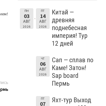
Китай —
ПН
ПТ
ием!
03
14
древняя
АВГ
АВГ
поднебесная
2026
2026
империя! Тур
12 дней
Сап — сплав по
ЧТ
06
Каме! Затон!
АВГ
Sap board
2026
Следующая
Пермь
ПИСЬ
запись:
ермь
Яхт-тур Выход
ПТ
07