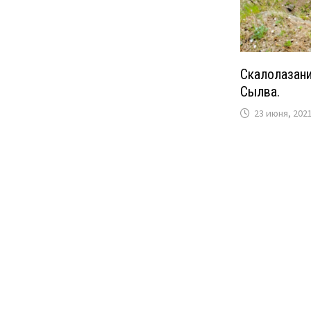
Скалолазани
Сылва.
23 июня, 202