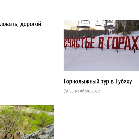
ловать, дорогой
Горнолыжный тур в Губаху
11 ноября, 2022