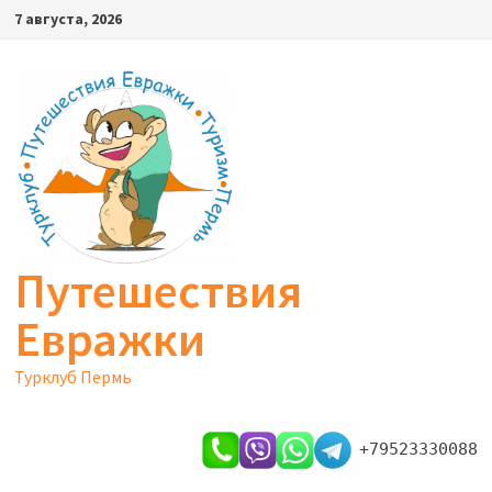
Перейти
7 августа, 2026
к
содержимому
Путешествия
Евражки
Турклуб Пермь
+79523330088