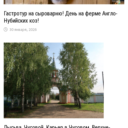
Гастротур на сыроварню! День на ферме Англо-
Нубийских коз!
30 января, 2026
Лысьва. Чусовой. Карьер в Чусовом. Верхне-