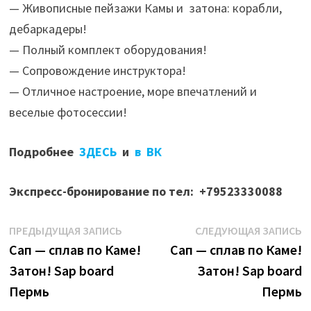
— Живописные пейзажи Камы и затона: корабли,
дебаркадеры!
— Полный комплект оборудования!
— Сопровождение инструктора!
— Отличное настроение, море впечатлений и
веселые фотосессии!
Подробнее
ЗДЕСЬ
и
в ВК
Экспресс-бронирование по тел: +79523330088
Навигация
Предыдущая
С
ПРЕДЫДУЩАЯ ЗАПИСЬ
СЛЕДУЮЩАЯ ЗАПИСЬ
запись:
з
Сап — сплав по Каме!
Сап — сплав по Каме!
по
Затон! Sap board
Затон! Sap board
записям
Пермь
Пермь