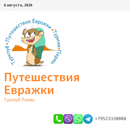
Перейти
6 августа, 2026
к
содержимому
Путешествия
Евражки
Турклуб Пермь
+79523330088