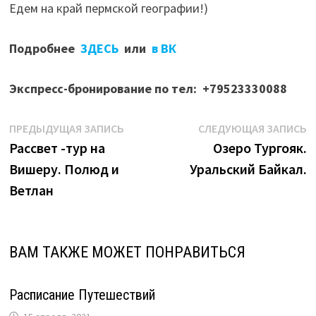
Едем на край пермской географии!)
Подробнее
ЗДЕСЬ
или
в ВК
Экспресс-бронирование по тел: +79523330088
Навигация
Предыдущая
С
ПРЕДЫДУЩАЯ ЗАПИСЬ
СЛЕДУЮЩАЯ ЗАПИСЬ
запись:
з
Рассвет -тур на
Озеро Тургояк.
по
Вишеру. Полюд и
Уральский Байкал.
записям
Ветлан
ВАМ ТАКЖЕ МОЖЕТ ПОНРАВИТЬСЯ
Расписание Путешествий