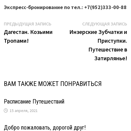
Экспресс-бронирование по тел.: +7(952)333-00-88
Навигация
Предыдущая
С
ПРЕДЫДУЩАЯ ЗАПИСЬ
СЛЕДУЮЩАЯ ЗАПИСЬ
запись:
з
Дагестан. Козьими
Инзерские Зубчатки и
по
Тропами!
Приступки.
записям
Путешествие в
Затирлянье!
ВАМ ТАКЖЕ МОЖЕТ ПОНРАВИТЬСЯ
Расписание Путешествий
15 апреля, 2021
Добро пожаловать, дорогой друг!