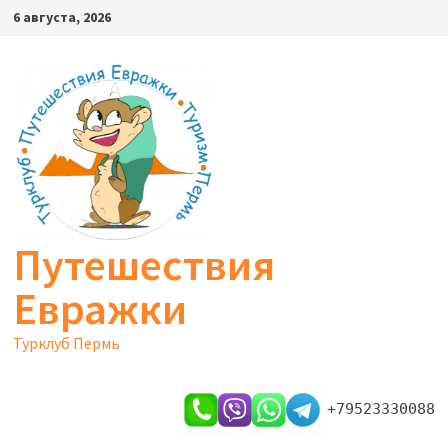
Перейти
6 августа, 2026
к
содержимому
Путешествия
Евражки
Турклуб Пермь
+79523330088