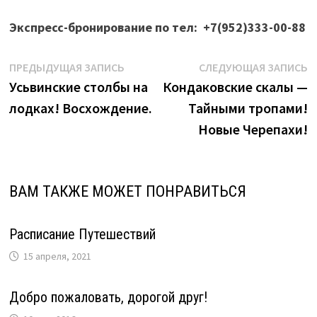
Экспресс-бронирование по тел: +7(952)333-00-88
Навигация
Предыдущая
С
ПРЕДЫДУЩАЯ ЗАПИСЬ
СЛЕДУЮЩАЯ ЗАПИСЬ
запись:
з
Усьвинские столбы на
Кондаковские скалы —
по
лодках! Восхождение.
Тайными тропами!
записям
Новые Черепахи!
ВАМ ТАКЖЕ МОЖЕТ ПОНРАВИТЬСЯ
Расписание Путешествий
15 апреля, 2021
Добро пожаловать, дорогой друг!