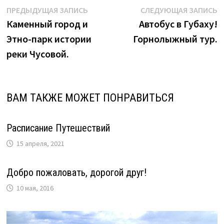
Навигация
Предыдущая
С
ПРЕДЫДУЩАЯ ЗАПИСЬ
СЛЕДУЮЩАЯ ЗАПИСЬ
запись:
з
Каменный город и
Автобус в Губаху!
по
Этно-парк истории
Горнолыжный тур.
записям
реки Чусовой.
ВАМ ТАКЖЕ МОЖЕТ ПОНРАВИТЬСЯ
Расписание Путешествий
15 апреля, 2021
Добро пожаловать, дорогой друг!
10 мая, 2016