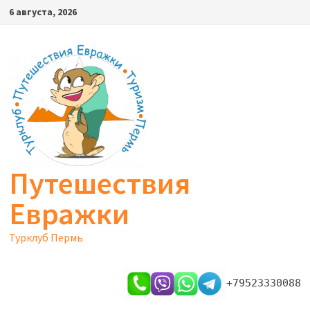
Перейти
6 августа, 2026
к
содержимому
Путешествия
Евражки
Турклуб Пермь
+79523330088