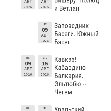
Вишеру. Полюд
АВГ
АВГ
и Ветлан
2026
2026
Заповедник
ВС
09
Басеги. Южный
АВГ
Басег.
2026
Кавказ!
ВС
СБ
09
15
Кабардино-
АВГ
АВГ
Балкария.
2026
2026
Эльтюбю --
Чегем.
Уральский
ВС
ЧТ