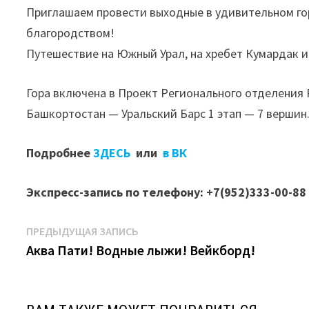
Приглашаем провести выходные в удивительном го
благородством!
Путешествие на Южный Урал, на хребет Кумардак и
Гора включена в Проект Регионального отделения 
Башкортостан — Уральский Барс 1 этап — 7 вершин
Подробнее
ЗДЕСЬ
или
в ВК
Экспресс-запись
по телефону: +7(952)333-00-88
Навигация
Предыдущая
ПРЕДЫДУЩАЯ ЗАПИСЬ
запись:
Аква Пати! Водные лыжи! Вейкборд!
по
записям