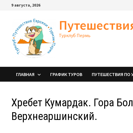
Перейти
9 августа, 2026
к
содержимому
Путешестви
Турклуб Пермь
ГЛАВНАЯ
ГРАФИК ТУРОВ
ПУТЕШЕСТВИЯ ПО 
Хребет Кумардак. Гора Бо
Верхнеаршинский.