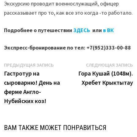
Экскурсию проводит военнослужащий, офицер
рассказывает про то, как все это когда -то работало.
Подробнее о путешествии
ЗДЕСЬ
или
в ВК
Экспресс-бронирование по тел: +7(952)333-00-88
Навигация
Предыдущая
С
ПРЕДЫДУЩАЯ ЗАПИСЬ
СЛЕДУЮЩАЯ ЗАПИСЬ
запись:
з
Гастротур на
Гора Кушай (1048м).
по
сыроварню! День на
Хребет Крыктытау
записям
ферме Англо-
Нубийских коз!
ВАМ ТАКЖЕ МОЖЕТ ПОНРАВИТЬСЯ