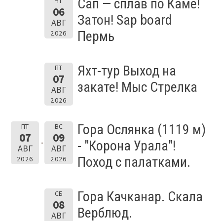
Сап — сплав по Каме!
ЧТ
06
Затон! Sap board
АВГ
Пермь
2026
Яхт-тур Выход на
ПТ
07
закате! Мыс Стрелка
АВГ
2026
Гора Ослянка (1119 м)
ПТ
ВС
07
09
- "Корона Урала"!
АВГ
АВГ
Поход с палатками.
2026
2026
Гора Качканар. Скала
СБ
08
Верблюд.
АВГ