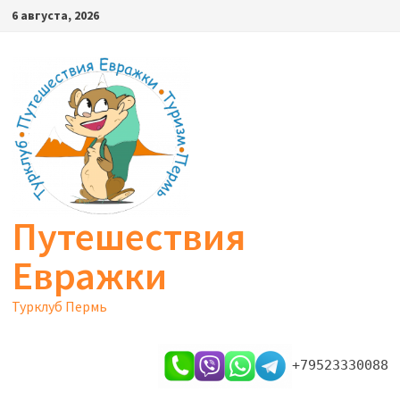
Перейти
6 августа, 2026
к
содержимому
Путешествия
Евражки
Турклуб Пермь
+79523330088