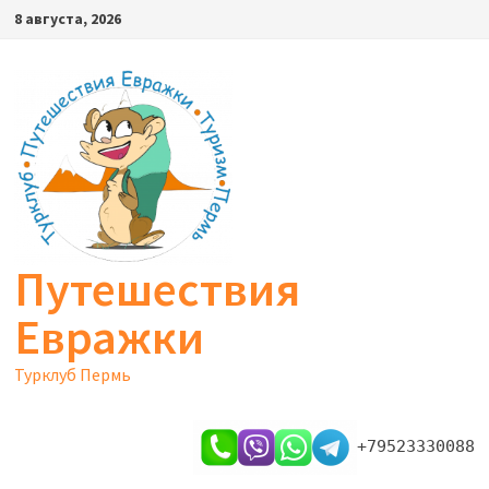
Перейти
8 августа, 2026
к
содержимому
Путешествия
Евражки
Турклуб Пермь
+79523330088