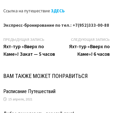
Ссылка на путешествие
ЗДЕСЬ
Экспресс-бронирование по тел.: +7(952)333-00-88
Навигация
Предыдущая
С
ПРЕДЫДУЩАЯ ЗАПИСЬ
СЛЕДУЮЩАЯ ЗАПИСЬ
запись:
з
Яхт-тур «Вверх по
Яхт-тур «Вверх по
по
Каме»! Закат — 5 часов
Каме»! 6 часов
записям
ВАМ ТАКЖЕ МОЖЕТ ПОНРАВИТЬСЯ
Расписание Путешествий
15 апреля, 2021