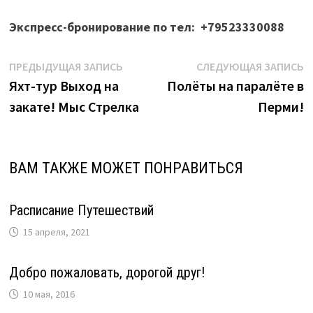
Экспресс-бронирование по тел: +79523330088
Навигация
Предыдущая
С
ПРЕДЫДУЩАЯ ЗАПИСЬ
СЛЕДУЮЩАЯ ЗАПИСЬ
запись:
з
Яхт-тур Выход на
Полёты на паралёте в
по
закате! Мыс Стрелка
Перми!
записям
ВАМ ТАКЖЕ МОЖЕТ ПОНРАВИТЬСЯ
Расписание Путешествий
15 апреля, 2021
Добро пожаловать, дорогой друг!
10 мая, 2016