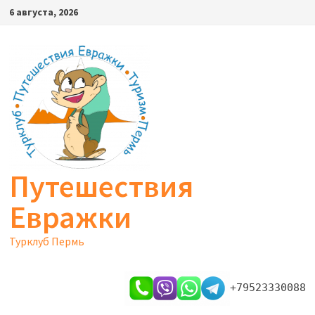
Перейти
6 августа, 2026
к
содержимому
Путешествия
Евражки
Турклуб Пермь
+79523330088