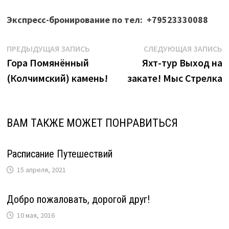
Экспресс-бронирование по тел: +79523330088
Навигация
Предыдущая
С
ПРЕДЫДУЩАЯ ЗАПИСЬ
СЛЕДУЮЩАЯ ЗАПИСЬ
запись:
з
Гора Помянённый
Яхт-тур Выход на
по
(Колчимский) камень!
закате! Мыс Стрелка
записям
ВАМ ТАКЖЕ МОЖЕТ ПОНРАВИТЬСЯ
Расписание Путешествий
15 апреля, 2021
Добро пожаловать, дорогой друг!
10 мая, 2016