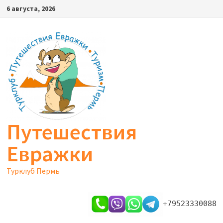
Перейти
6 августа, 2026
к
содержимому
Путешествия
Евражки
Турклуб Пермь
+79523330088