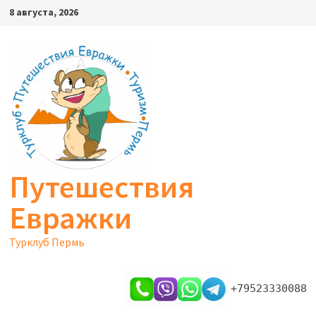
Перейти
8 августа, 2026
к
содержимому
Путешествия
Евражки
Турклуб Пермь
+79523330088