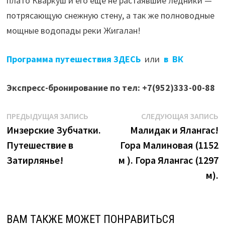
плато Кваркуш и его ещё не растаявшие ледники —
потрясающую снежную стену, а так же полноводные
мощные водопады реки Жигалан!
Программа путешествия
ЗДЕСЬ
или
в ВК
Экспресс-бронирование по тел: +7(952)333-00-88
Навигация
Предыдущая
С
ПРЕДЫДУЩАЯ ЗАПИСЬ
СЛЕДУЮЩАЯ ЗАПИСЬ
запись:
з
Инзерские Зубчатки.
Малидак и Ялангас!
по
Путешествие в
Гора Малиновая (1152
записям
Затирлянье!
м ). Гора Ялангас (1297
м).
ВАМ ТАКЖЕ МОЖЕТ ПОНРАВИТЬСЯ