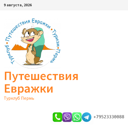
Перейти
9 августа, 2026
к
содержимому
Путешествия
Евражки
Турклуб Пермь
+79523330088