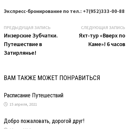
Экспресс-бронирование по тел.: +7(952)333-00-88
Навигация
Предыдущая
С
ПРЕДЫДУЩАЯ ЗАПИСЬ
СЛЕДУЮЩАЯ ЗАПИСЬ
запись:
з
Инзерские Зубчатки.
Яхт-тур «Вверх по
по
Путешествие в
Каме»! 6 часов
записям
Затирлянье!
ВАМ ТАКЖЕ МОЖЕТ ПОНРАВИТЬСЯ
Расписание Путешествий
15 апреля, 2021
Добро пожаловать, дорогой друг!