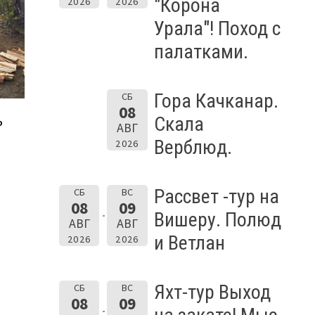
"Корона
2026
2026
Урала"! Поход с
палатками.
Гора Качканар.
СБ
08
Скала
ь
АВГ
Верблюд.
2026
Рассвет -тур на
СБ
ВС
08
09
Вишеру. Полюд
АВГ
АВГ
и Ветлан
2026
2026
Яхт-тур Выход
СБ
ВС
08
09