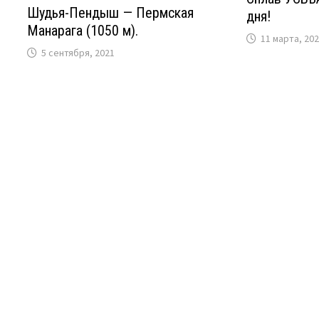
Шудья-Пендыш — Пермская
дня!
Манарага (1050 м).
11 марта, 20
5 сентября, 2021