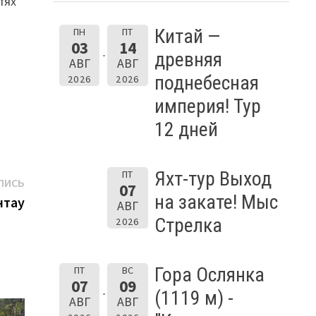
тях
Китай —
ПН
ПТ
03
14
древняя
АВГ
АВГ
поднебесная
2026
2026
империя! Тур
12 дней
Яхт-тур Выход
ПТ
Следующая
ПИСЬ
07
на закате! Мыс
запись:
нтау
АВГ
Стрелка
2026
Гора Ослянка
ПТ
ВС
07
09
(1119 м) -
АВГ
АВГ