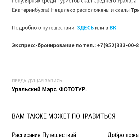
популярных среди туристов скал Среднего Урала, а
Екатеринбурга! Недалеко расположены и скалы
Тр
Подробно о путешествии
ЗДЕСЬ
или в
ВК
Экспресс-бронирование по тел.: +7(952)333-00-
Навигация
Предыдущая
ПРЕДЫДУЩАЯ ЗАПИСЬ
запись:
Уральский Марс. ФОТОТУР.
по
записям
ВАМ ТАКЖЕ МОЖЕТ ПОНРАВИТЬСЯ
Расписание Путешествий
Добро пожа