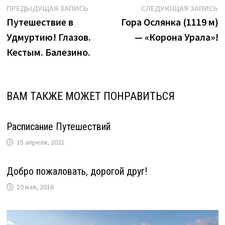
Навигация
Предыдущая
С
ПРЕДЫДУЩАЯ ЗАПИСЬ
СЛЕДУЮЩАЯ ЗАПИСЬ
запись:
з
Путешествие в
Гора Ослянка (1119 м)
по
Удмуртию! Глазов.
— «Корона Урала»!
записям
Кестым. Балезино.
ВАМ ТАКЖЕ МОЖЕТ ПОНРАВИТЬСЯ
Расписание Путешествий
15 апреля, 2021
Добро пожаловать, дорогой друг!
10 мая, 2016