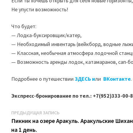
Если ты хочешь открыть для себя новые горизонты
Не упусти возможность!
Что будет:
— Лодка-буксировщик/катер,
— Необходимый инвентарь (вейкборд, водные лыжи,
— Классная, необычная атмосфера лодочной станц
— Возможность аренды лодок, катамаранов, сап-бор
Подробнее о путешествии
ЗДЕСЬ и
ли
ВКонтакте
.
Экспресс-бронирование по тел.: +7(952)333-00-
Навигация
Предыдущая
ПРЕДЫДУЩАЯ ЗАПИСЬ
запись:
Пикник на озере Аракуль. Аракульские Шиха
по
на 1 день.