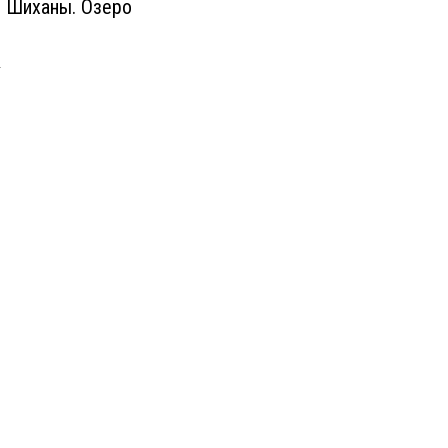
е Шиханы. Озеро
1