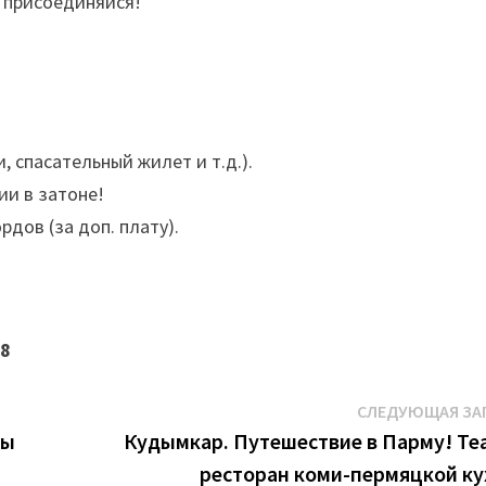
, присоединяйся!
 спасательный жилет и т.д.).
ии в затоне!
дов (за доп. плату).
88
СЛЕДУЮЩАЯ ЗА
ны
Кудымкар. Путешествие в Парму! Теа
ресторан коми-пермяцкой ку