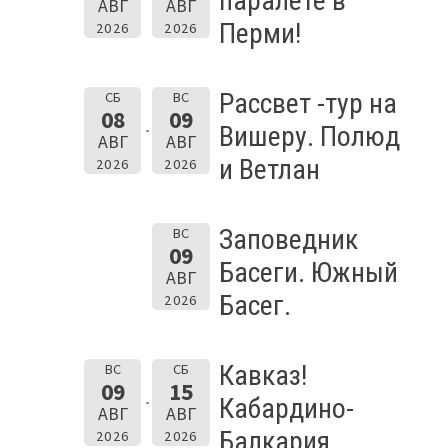
паралёте в
АВГ
АВГ
Перми!
2026
2026
Рассвет -тур на
СБ
ВС
08
09
Вишеру. Полюд
АВГ
АВГ
и Ветлан
2026
2026
Заповедник
ВС
09
Басеги. Южный
АВГ
Басег.
2026
Кавказ!
ВС
СБ
09
15
Кабардино-
АВГ
АВГ
Балкария.
2026
2026