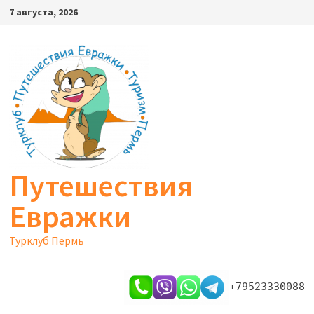
Перейти
7 августа, 2026
к
содержимому
Путешествия
Евражки
Турклуб Пермь
+79523330088