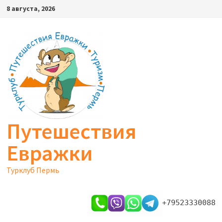
Перейти
8 августа, 2026
к
содержимому
Путешествия
Евражки
Турклуб Пермь
+79523330088