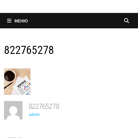
МЕНЮ
822765278
822765278
admin