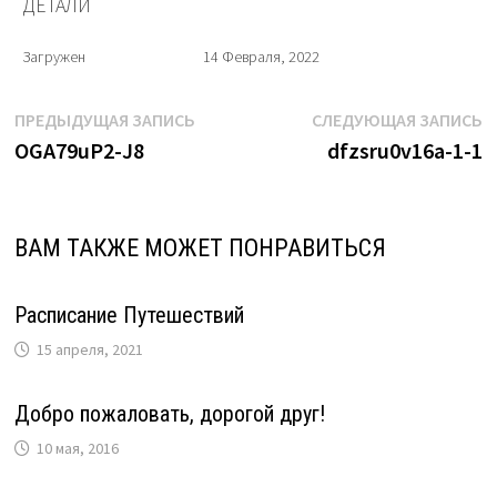
ДЕТАЛИ
Загружен
14 Февраля, 2022
Навигация
Предыдущая
С
ПРЕДЫДУЩАЯ ЗАПИСЬ
СЛЕДУЮЩАЯ ЗАПИСЬ
запись:
з
OGA79uP2-J8
dfzsru0v16a-1-1
по
записям
ВАМ ТАКЖЕ МОЖЕТ ПОНРАВИТЬСЯ
Расписание Путешествий
15 апреля, 2021
Добро пожаловать, дорогой друг!
10 мая, 2016