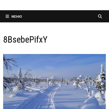
МЕНЮ
8BsebePifxY