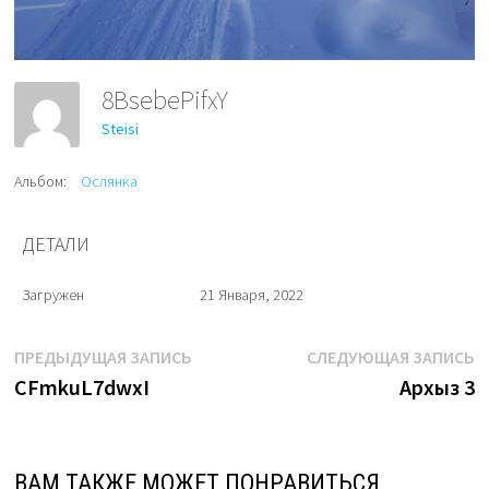
8BsebePifxY
Steisi
Альбом:
Ослянка
ДЕТАЛИ
Загружен
21 Января, 2022
Навигация
Предыдущая
С
ПРЕДЫДУЩАЯ ЗАПИСЬ
СЛЕДУЮЩАЯ ЗАПИСЬ
запись:
з
CFmkuL7dwxI
Архыз 3
по
записям
ВАМ ТАКЖЕ МОЖЕТ ПОНРАВИТЬСЯ