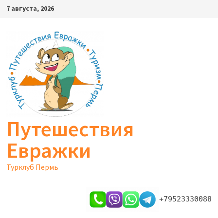
Перейти
7 августа, 2026
к
содержимому
Путешествия
Евражки
Турклуб Пермь
+79523330088