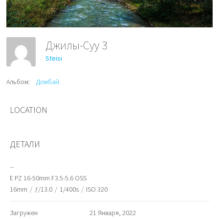
Джилы-Суу 3
Steisi
Альбом:
Домбай.
LOCATION
ДЕТАЛИ
--
E PZ 16-50mm F3.5-5.6 OSS
16mm
/
ƒ/13.0
/
1/400s
/
ISO 320
Загружен
21 Января, 2022