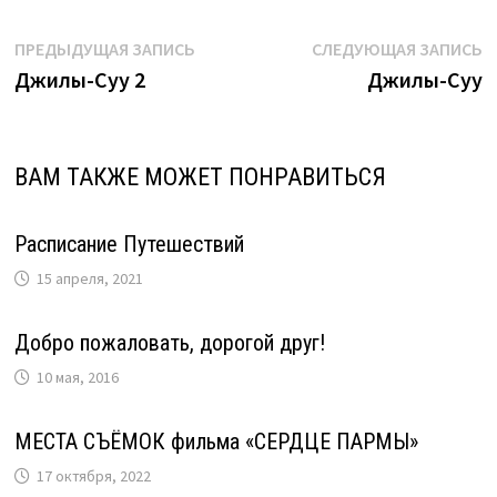
Навигация
Предыдущая
С
ПРЕДЫДУЩАЯ ЗАПИСЬ
СЛЕДУЮЩАЯ ЗАПИСЬ
запись:
з
Джилы-Суу 2
Джилы-Суу
по
записям
ВАМ ТАКЖЕ МОЖЕТ ПОНРАВИТЬСЯ
Расписание Путешествий
15 апреля, 2021
Добро пожаловать, дорогой друг!
10 мая, 2016
МЕСТА СЪЁМОК фильма «СЕРДЦЕ ПАРМЫ»
17 октября, 2022