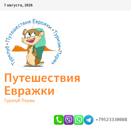
Перейти
7 августа, 2026
к
содержимому
Путешествия
Евражки
Турклуб Пермь
+79523330088