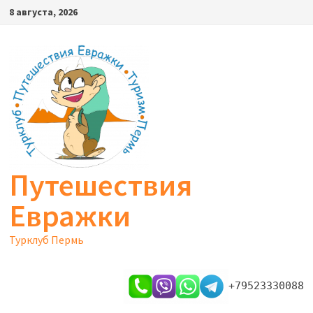
Перейти
8 августа, 2026
к
содержимому
Путешествия
Евражки
Турклуб Пермь
+79523330088