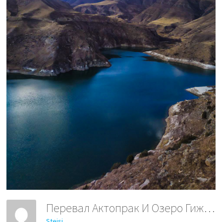
Перевал Актопрак И Озеро Гижгит 2
Steisi