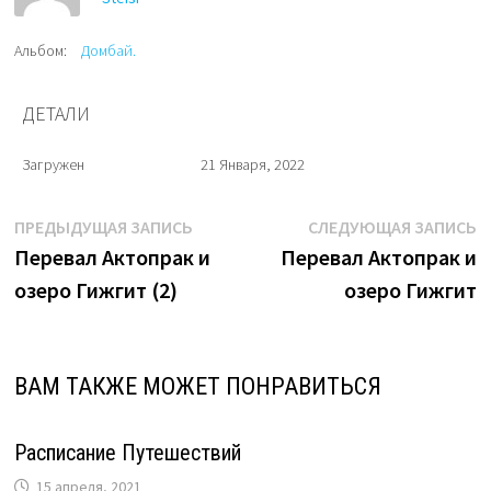
Альбом:
Домбай.
ДЕТАЛИ
Загружен
21 Января, 2022
Навигация
Предыдущая
С
ПРЕДЫДУЩАЯ ЗАПИСЬ
СЛЕДУЮЩАЯ ЗАПИСЬ
запись:
з
Перевал Актопрак и
Перевал Актопрак и
по
озеро Гижгит (2)
озеро Гижгит
записям
ВАМ ТАКЖЕ МОЖЕТ ПОНРАВИТЬСЯ
Расписание Путешествий
15 апреля, 2021