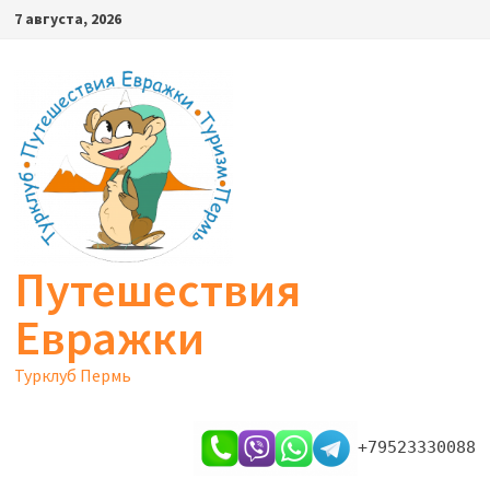
Перейти
7 августа, 2026
к
содержимому
Путешествия
Евражки
Турклуб Пермь
+79523330088