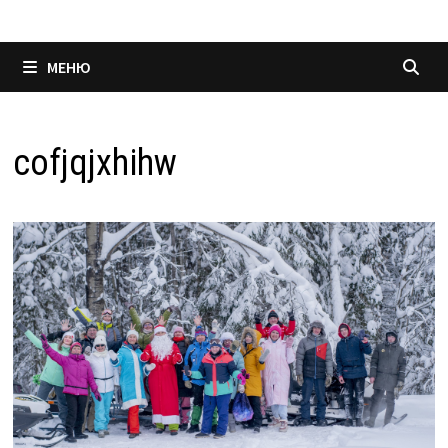
МЕНЮ
cofjqjxhihw