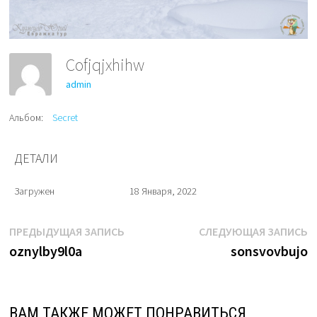
Cofjqjxhihw
admin
Альбом:
Secret
ДЕТАЛИ
Загружен
18 Января, 2022
Навигация
Предыдущая
С
ПРЕДЫДУЩАЯ ЗАПИСЬ
СЛЕДУЮЩАЯ ЗАПИСЬ
запись:
з
oznylby9l0a
sonsvovbujo
по
записям
ВАМ ТАКЖЕ МОЖЕТ ПОНРАВИТЬСЯ