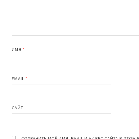
ИМЯ
*
EMAIL
*
САЙТ
СОХРАНИТЬ МОЁ ИМЯ, EMAIL И АДРЕС САЙТА В ЭТО