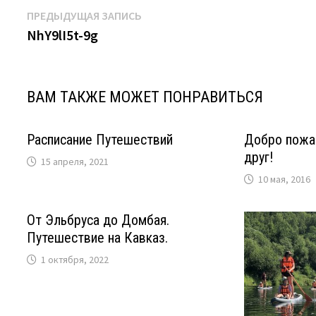
Навигация
Предыдущая
ПРЕДЫДУЩАЯ ЗАПИСЬ
запись:
NhY9lI5t-9g
по
записям
ВАМ ТАКЖЕ МОЖЕТ ПОНРАВИТЬСЯ
Расписание Путешествий
Добро пожа
друг!
15 апреля, 2021
10 мая, 2016
От Эльбруса до Домбая.
Путешествие на Кавказ.
1 октября, 2022