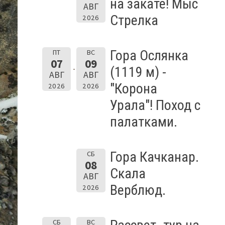
на закате! Мыс
АВГ
Стрелка
2026
Гора Ослянка
ПТ
ВС
07
09
(1119 м) -
АВГ
АВГ
"Корона
2026
2026
Урала"! Поход с
палатками.
Гора Качканар.
СБ
08
Скала
АВГ
Верблюд.
2026
СБ
ВС