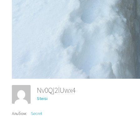
Nv0Qj2lUwx4
Steisi
Альбом:
Secret