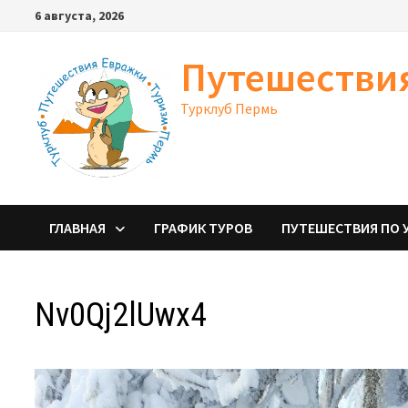
Перейти
6 августа, 2026
к
содержимому
Путешестви
Турклуб Пермь
ГЛАВНАЯ
ГРАФИК ТУРОВ
ПУТЕШЕСТВИЯ ПО 
Nv0Qj2lUwx4