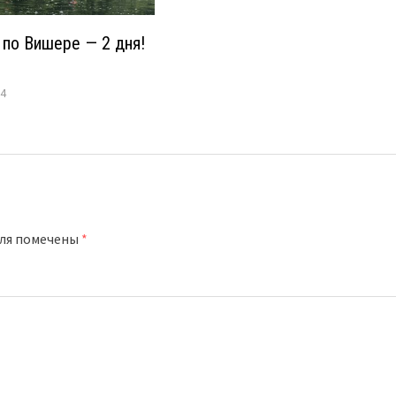
 по Вишере — 2 дня!
24
оля помечены
*