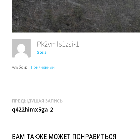
Pk2vmfs1zsi-1
Steisi
Альбом:
Помяненный
Навигация
Предыдущая
ПРЕДЫДУЩАЯ ЗАПИСЬ
запись:
q422himx5ga-2
по
записям
ВАМ ТАКЖЕ МОЖЕТ ПОНРАВИТЬСЯ