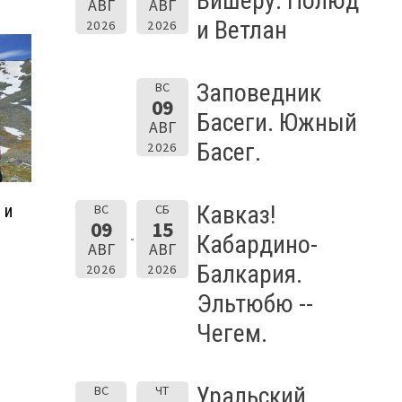
Вишеру. Полюд
АВГ
АВГ
и Ветлан
2026
2026
Заповедник
ВС
09
Басеги. Южный
АВГ
Басег.
2026
Кавказ!
 и
ВС
СБ
09
15
Кабардино-
АВГ
АВГ
Балкария.
2026
2026
Эльтюбю --
Чегем.
Уральский
ВС
ЧТ