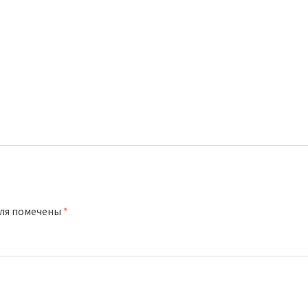
оля помечены
*