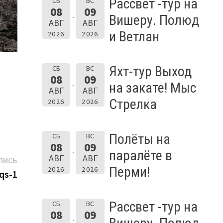
Рассвет -тур на
СБ
ВС
08
09
Вишеру. Полюд
АВГ
АВГ
и Ветлан
2026
2026
Яхт-тур Выход
СБ
ВС
08
09
на закате! Мыс
АВГ
АВГ
Стрелка
2026
2026
Полёты на
СБ
ВС
08
09
паралёте в
АВГ
АВГ
Следующая
ПИСЬ
Перми!
2026
2026
запись:
qs-1
Рассвет -тур на
СБ
ВС
08
09