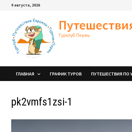
Перейти
9 августа, 2026
к
содержимому
Путешестви
Турклуб Пермь
ГЛАВНАЯ
ГРАФИК ТУРОВ
ПУТЕШЕСТВИЯ ПО 
pk2vmfs1zsi-1