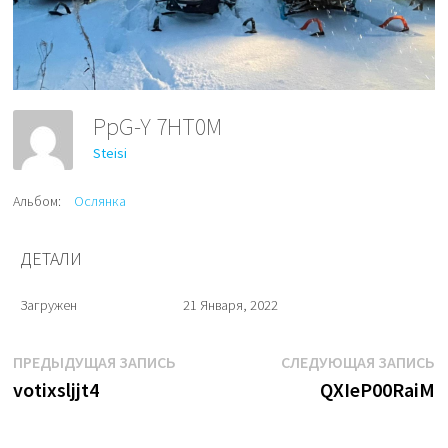
PpG-Y 7HT0M
Steisi
Альбом:
Ослянка
ДЕТАЛИ
Загружен
21 Января, 2022
Навигация
Предыдущая
С
ПРЕДЫДУЩАЯ ЗАПИСЬ
СЛЕДУЮЩАЯ ЗАПИСЬ
запись:
з
votixsljjt4
QXIeP00RaiM
по
записям