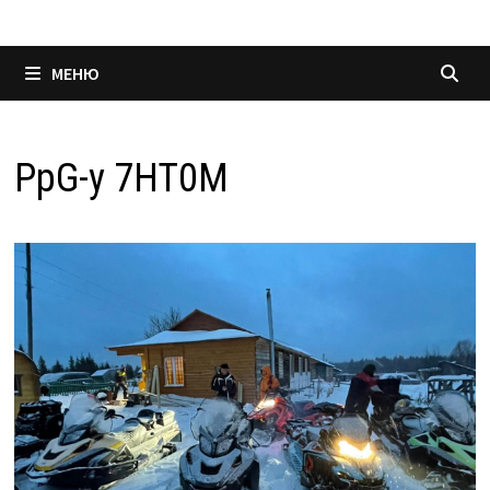
МЕНЮ
PpG-y 7HT0M