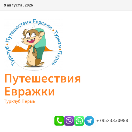
Перейти
9 августа, 2026
к
содержимому
Путешествия
Евражки
Турклуб Пермь
+79523330088