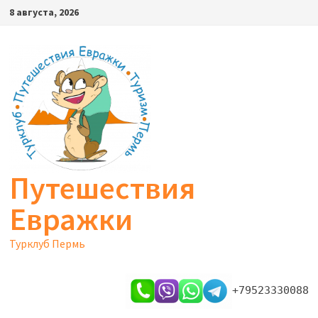
Перейти
8 августа, 2026
к
содержимому
Путешествия
Евражки
Турклуб Пермь
+79523330088