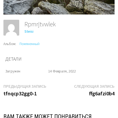
Rpmrjtvwlek
Steisi
Альбом:
Помяненный
ДЕТАЛИ
Загружен
14 Февраля, 2022
Навигация
Предыдущая
С
ПРЕДЫДУЩАЯ ЗАПИСЬ
СЛЕДУЮЩАЯ ЗАПИСЬ
запись:
з
tfnqcp32gg0-1
ffg6afzi0b4
по
записям
ВАМ ТАКЖЕ МОЖЕТ ПОНРАВИТЬСЯ