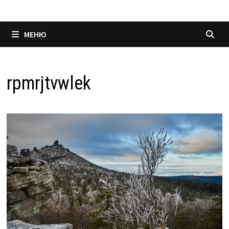
МЕНЮ
rpmrjtvwlek