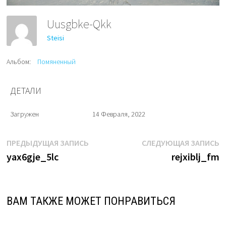
Uusgbke-Qkk
Steisi
Альбом:
Помяненный
ДЕТАЛИ
Загружен
14 Февраля, 2022
Навигация
Предыдущая
С
ПРЕДЫДУЩАЯ ЗАПИСЬ
СЛЕДУЮЩАЯ ЗАПИСЬ
запись:
з
yax6gje_5lc
rejxiblj_fm
по
записям
ВАМ ТАКЖЕ МОЖЕТ ПОНРАВИТЬСЯ