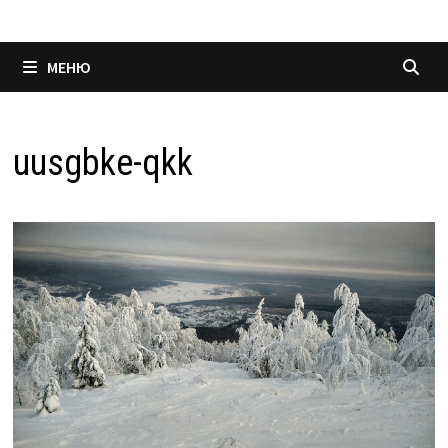
МЕНЮ
uusgbke-qkk