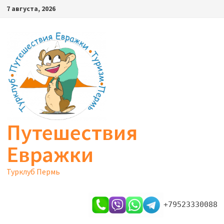
Перейти
7 августа, 2026
к
содержимому
Путешествия
Евражки
Турклуб Пермь
+79523330088