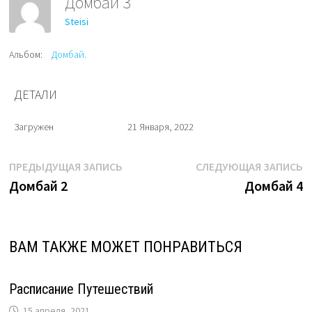
Домбай 3
Steisi
Альбом:
Домбай.
ДЕТАЛИ
Загружен
21 Января, 2022
Навигация
Предыдущая
С
ПРЕДЫДУЩАЯ ЗАПИСЬ
СЛЕДУЮЩАЯ ЗАПИСЬ
запись:
з
Домбай 2
Домбай 4
по
записям
ВАМ ТАКЖЕ МОЖЕТ ПОНРАВИТЬСЯ
Расписание Путешествий
15 апреля, 2021