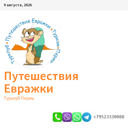
Перейти
9 августа, 2026
к
содержимому
Путешествия
Евражки
Турклуб Пермь
+79523330088