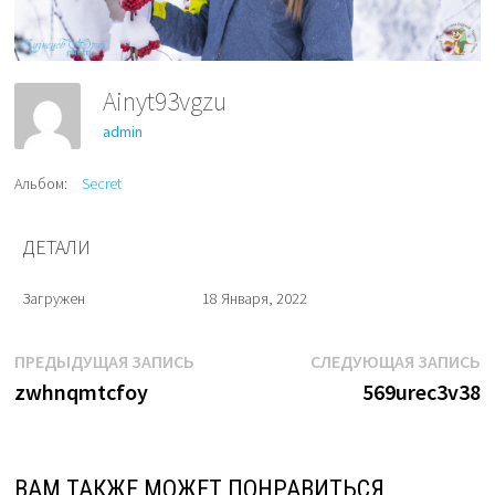
Ainyt93vgzu
admin
Альбом:
Secret
ДЕТАЛИ
Загружен
18 Января, 2022
Навигация
Предыдущая
С
ПРЕДЫДУЩАЯ ЗАПИСЬ
СЛЕДУЮЩАЯ ЗАПИСЬ
запись:
з
zwhnqmtcfoy
569urec3v38
по
записям
ВАМ ТАКЖЕ МОЖЕТ ПОНРАВИТЬСЯ