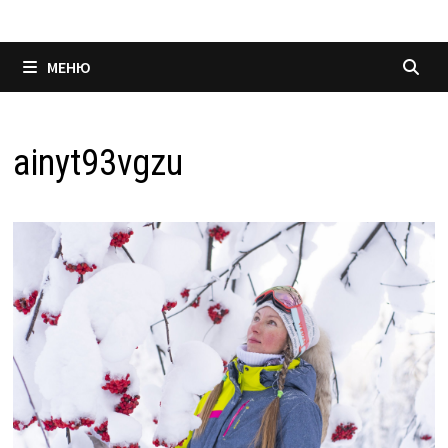
МЕНЮ
ainyt93vgzu