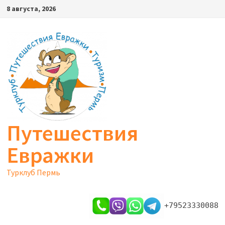
Перейти
8 августа, 2026
к
содержимому
Путешествия
Евражки
Турклуб Пермь
+79523330088