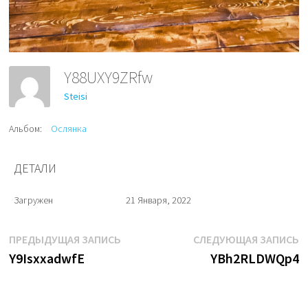
Y88UXY9ZRfw
Steisi
Альбом:
Ослянка
ДЕТАЛИ
Загружен
21 Января, 2022
Навигация
Предыдущая
С
ПРЕДЫДУЩАЯ ЗАПИСЬ
СЛЕДУЮЩАЯ ЗАПИСЬ
запись:
з
Y9IsxxadwfE
YBh2RLDWQp4
по
записям