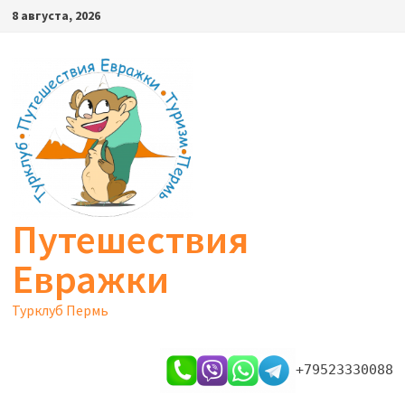
Перейти
8 августа, 2026
к
содержимому
Путешествия
Евражки
Турклуб Пермь
+79523330088