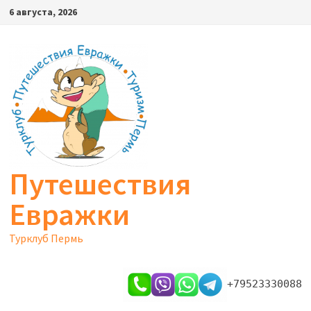
Перейти
6 августа, 2026
к
содержимому
Путешествия
Евражки
Турклуб Пермь
+79523330088