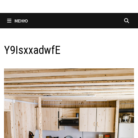
МЕНЮ
Y9IsxxadwfE