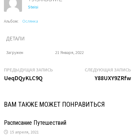
Steisi
Альбом:
Ослянка
ДЕТАЛИ
Загружен
21 Января, 2022
Навигация
Предыдущая
С
ПРЕДЫДУЩАЯ ЗАПИСЬ
СЛЕДУЮЩАЯ ЗАПИСЬ
запись:
з
UeqDQyKLC9Q
Y88UXY9ZRfw
по
записям
ВАМ ТАКЖЕ МОЖЕТ ПОНРАВИТЬСЯ
Расписание Путешествий
15 апреля, 2021