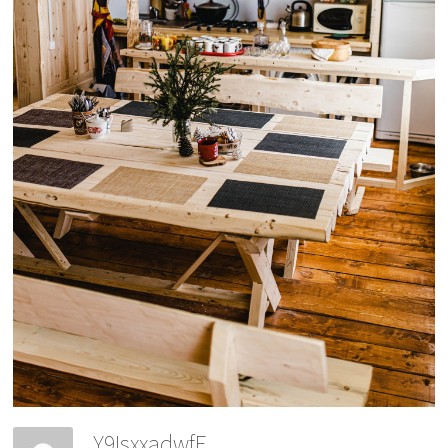
Y9IsxxadwfE